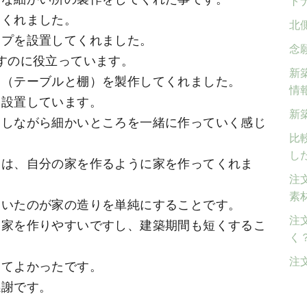
ト
てくれました。
北
イプを設置してくれました。
念
すのに役立っています。
新
台（テーブルと棚）を製作してくれました。
情
を設置しています。
新
をしながら細かいところを一緒に作っていく感じ
比
し
んは、自分の家を作るように家を作ってくれま
注
素
ついたのが家の造りを単純にすることです。
注
は家を作りやすいですし、建築期間も短くするこ
く
注
えてよかったです。
感謝です。