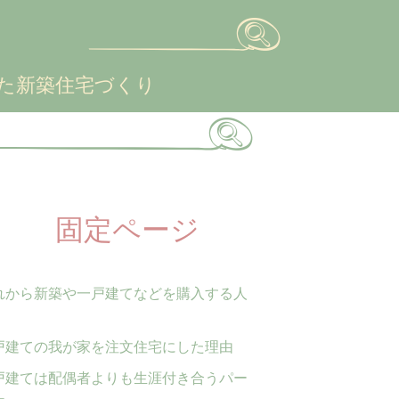
検
索:
た新築住宅づくり
固定ページ
れから新築や一戸建てなどを購入する人
。
戸建ての我が家を注文住宅にした理由
戸建ては配偶者よりも生涯付き合うパー