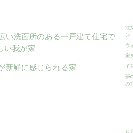
注
広い洗面所のある一戸建て住宅で
ン
ウ
しい我が家
家
が新鮮に感じられる家
子
夢
の
ロ