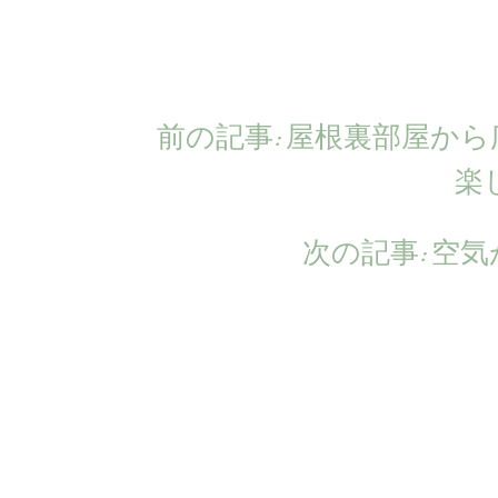
前の記事:
前
屋根裏部屋から
投
の
楽
稿
記
次の記事:
次
空気
ナ
事:
の
ビ
記
ゲ
事:
ー