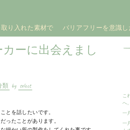
を取り入れた素材で
バリアフリーを意識し
検
ーカーに出会えまし
索:
分類
by
select
こ
へ
たことを話したいです。
一
外だったことがあります。
一
ろな細かい所の製作をしてくれた事です。