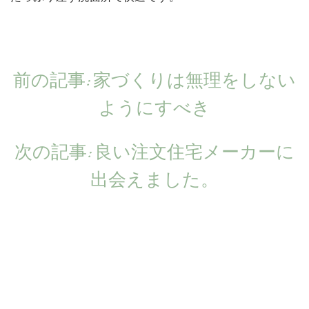
前の記事:
前
家づくりは無理をしない
投
の
ようにすべき
稿
記
ナ
次の記事:
次
良い注文住宅メーカーに
事:
ビ
出会えました。
の
ゲ
記
ー
事:
シ
ョ