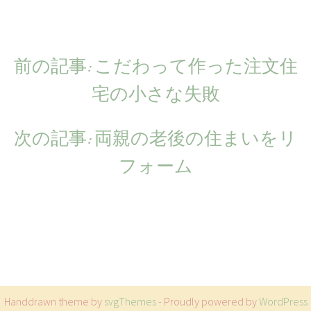
前の記事:
前
こだわって作った注文住
投
宅の小さな失敗
の
稿
記
ナ
次の記事:
次
両親の老後の住まいをリ
事:
ビ
の
フォーム
ゲ
記
ー
事:
シ
ョ
ン
Handdrawn theme by
svgThemes
- Proudly powered by
WordPress